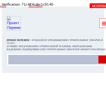
Verification: 71c484cabc1c9140
АВТОРИЗА
ответ
База знаний
ПРОЕКТ ПЕРЕМЕН
- ФУНДАМЕНТ ПРОДВИЖЕНИЯ СТРОИТЕЛЬНЫХ ТОВАРОВ И
УСЛУГ.
ЛУЧШИЕ ПРЕДЛОЖЕНИЯ СТРОИТЕЛЬНОЙ ТЕХНИКИ, ОБОРУДОВАНИЯ,
НАДЕЖНЫЕ ПОДРЯДЧИКИ ДЛЯ СТРОИТЕЛЬНЫХ ОБЪЕКТОВ ЛЮБОГО МАСШТАБА.
МИНИМАЛИСТИЧНЫЙ ДИЗАЙН СПАЛЬНИ